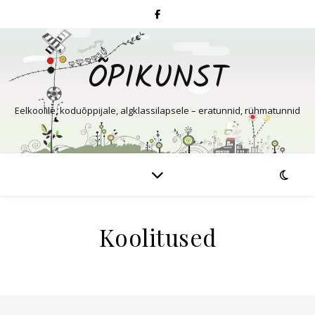
ÕPIKUNST
Eelkoolile, koduõppijale, algklassilapsele – eratunnid, rühmatunnid
Koolitused