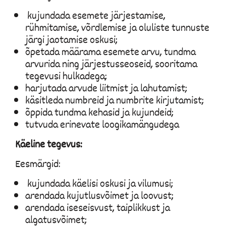
kujundada esemete järjestamise,
rühmitamise, võrdlemise ja oluliste tunnuste
järgi jaotamise oskusi;
õpetada määrama esemete arvu, tundma
arvurida ning järjestusseoseid, sooritama
tegevusi hulkadega;
harjutada arvude liitmist ja lahutamist;
käsitleda numbreid ja numbrite kirjutamist;
õppida tundma kehasid ja kujundeid;
tutvuda erinevate loogikamängudega
Käeline tegevus:
Eesmärgid:
kujundada käelisi oskusi ja vilumusi;
arendada kujutlusvõimet ja loovust;
arendada iseseisvust, taiplikkust ja
algatusvõimet;