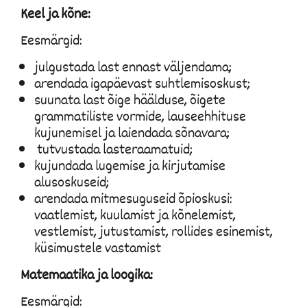
Keel ja kõne:
Eesmärgid:
julgustada last ennast väljendama;
arendada igapäevast suhtlemisoskust;
suunata last õige häälduse, õigete
grammatiliste vormide, lauseehhituse
kujunemisel ja laiendada sõnavara;
tutvustada lasteraamatuid;
kujundada lugemise ja kirjutamise
alusoskuseid;
arendada mitmesuguseid õpioskusi:
vaatlemist, kuulamist ja kõnelemist,
vestlemist, jutustamist, rollides esinemist,
küsimustele vastamist
Matemaatika ja loogika:
Eesmärgid: