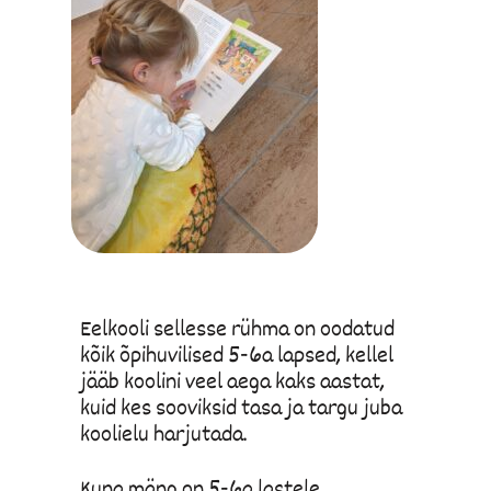
Eelkooli sellesse rühma on oodatud
kõik õpihuvilised 5-6a lapsed, kellel
jääb koolini veel aega kaks aastat,
kuid kes sooviksid tasa ja targu juba
koolielu harjutada.
Kuna mäng on 5-6a lastele