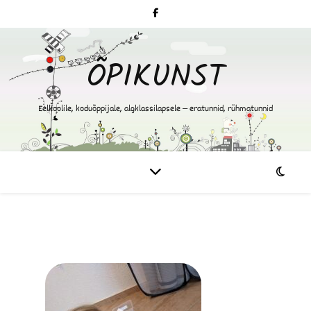
ÕPIKUNST
Eelkoolile, koduõppijale, algklassilapsele – eratunnid, rühmatunnid